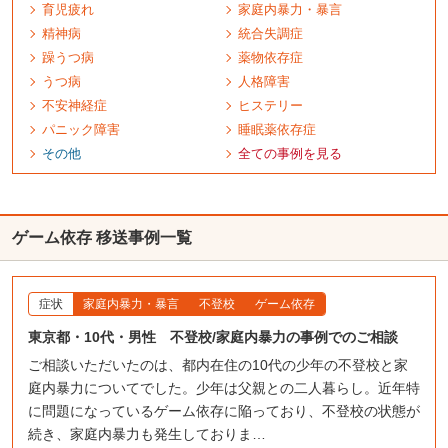
育児疲れ
家庭内暴力
・暴言
精神病
統合失調症
躁うつ病
薬物依存症
うつ病
人格障害
不安神経症
ヒステリー
パニック障害
睡眠薬依存症
その他
全ての事例を
見る
ゲーム依存 移送事例一覧
症状
家庭内暴力・暴言
不登校
ゲーム依存
東京都・10代・男性 不登校/家庭内暴力の事例でのご相談
ご相談いただいたのは、都内在住の10代の少年の不登校と家
庭内暴力についてでした。少年は父親との二人暮らし。近年特
に問題になっているゲーム依存に陥っており、不登校の状態が
続き、家庭内暴力も発生しておりま…