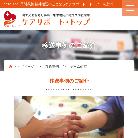
case_cat | 民間救急 精神搬送のことならケアサポート・トップ｜東京消防庁認定 民間救急・精神病患者専門搬送
移送事例のご紹介
>
>
トップページ
移送事例
ゲーム依存
移送事例のご紹介