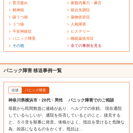
育児疲れ
家庭内暴力
・暴言
精神病
統合失調症
躁うつ病
薬物依存症
うつ病
人格障害
不安神経症
ヒステリー
パニック障害
睡眠薬依存症
その他
全ての事例を
見る
パニック障害 移送事例一覧
症状
パニック障害
神奈川県横浜市・20代・男性 パニック障害でのご相談
母親から民間救急に連絡があり、ヘルプでの依頼。 現在通院
しているらしいが、通院を拒否しているとのこと。接見する
と、５０音を順番に発音。体格がよく、抵抗を受けると危険な
為、凶器になるものをかくす。抵抗は…