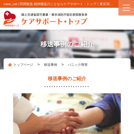
case_cat | 民間救急 精神搬送のことならケアサポート・トップ｜東京消防庁認定 民間救急・精神病患者専門搬送
移送事例のご紹介
>
>
トップページ
移送事例
パニック障害
移送事例のご紹介